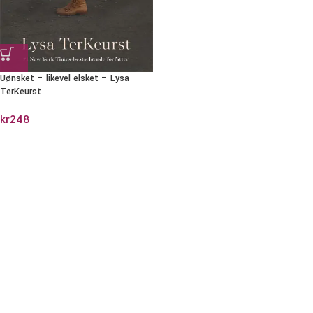
Uønsket – likevel elsket – Lysa
TerKeurst
kr
248