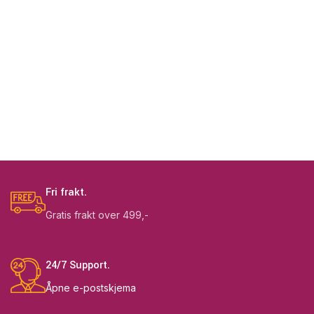
Fri frakt.
Gratis frakt over 499,-
24/7 Support.
Åpne e-postskjema