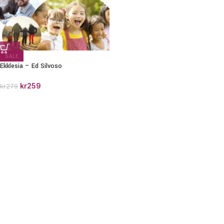
SALE
Ekklesia – Ed Silvoso
kr
259
kr
279