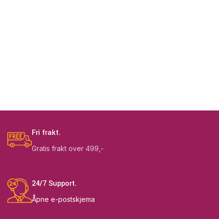
Fri frakt.
Gratis frakt over 499,-
24/7 Support.
Åpne e-postskjema