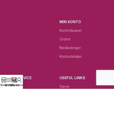
MIN KONTO
Kontrollpanel
Ordrer
Nedlastinger
Kontodetaljer
KUNDESERVICE
USEFUL LINKS
Shop
Menu
Nyheter
My account
Kontakt
Gaver
Gjeldende betingelser
Dagens beste tilbud
Rettigheter ved retur
Dødehavet KOSMETIKK
Kundeservice
Bibelkrukken