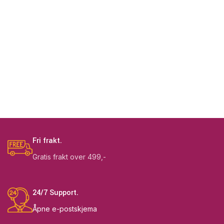
Fri frakt.
Gratis frakt over 499,-
24/7 Support.
Åpne e-postskjema