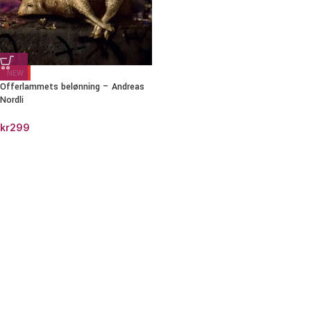
NEW
Offerlammets belønning – Andreas
Nordli
kr
299