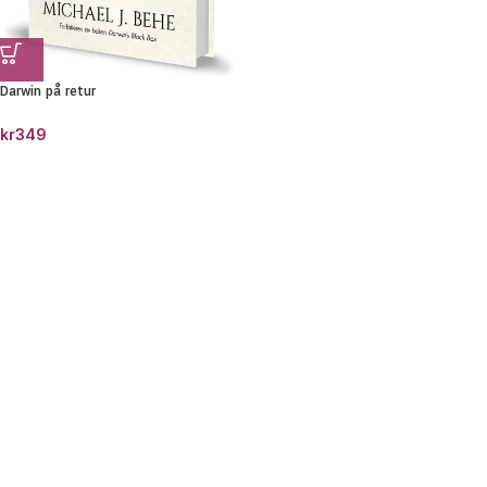
Darwin på retur
kr
349