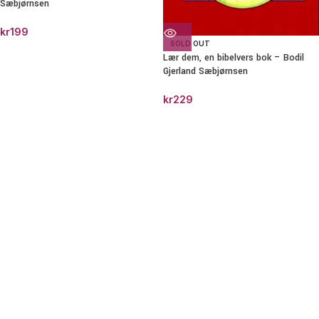
Sæbjørnsen
kr
199
SOLD OUT
Lær dem, en bibelvers bok – Bodil
Gjerland Sæbjørnsen
kr
229