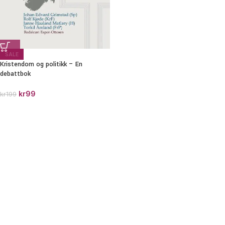
SALE
Kristendom og politikk – En
debattbok
kr
99
kr
199