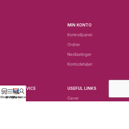
MIN KONTO
Kontrollpanel
Ordrer
Nedlastinger
Kontodetaljer
KUNDESERVICE
USEFUL LINKS
Shop
Menu
Nyheter
My account
Kontakt
Gaver
Gjeldende betingelser
Dagens beste tilbud
Rettigheter ved retur
Dødehavet KOSMETIKK
Kundeservice
Bibelkrukken