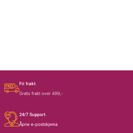
Fri frakt.
Gratis frakt over 499,-
24/7 Support.
Åpne e-postskjema