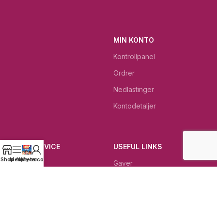
MIN KONTO
Kontrollpanel
Ordrer
Nedlastinger
Kontodetaljer
KUNDESERVICE
USEFUL LINKS
Shop
Menu
Nyheter
My account
Kontakt
Gaver
Gjeldende betingelser
Dagens beste tilbud
Rettigheter ved retur
Dødehavet KOSMETIKK
Kundeservice
Bibelkrukken