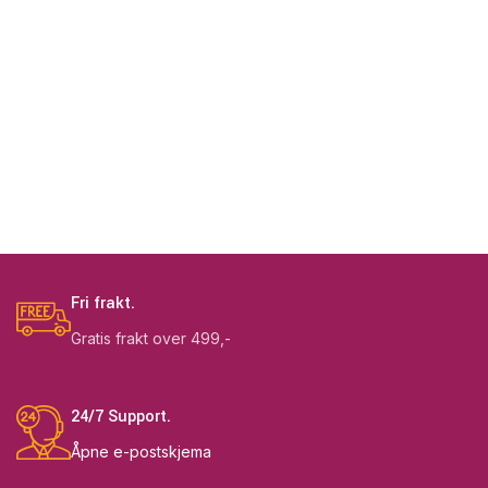
Fri frakt.
Gratis frakt over 499,-
24/7 Support.
Åpne e-postskjema