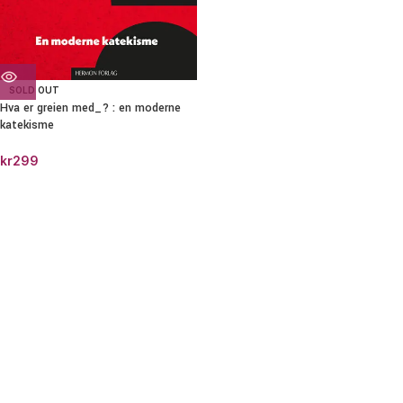
SOLD OUT
Hva er greien med_? : en moderne
katekisme
kr
299