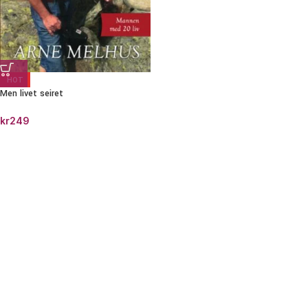
HOT
Men livet seiret
kr
249