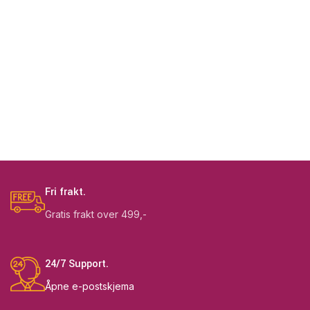
Fri frakt.
Gratis frakt over 499,-
24/7 Support.
Åpne e-postskjema