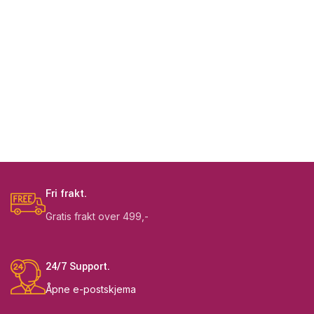
Fri frakt.
Gratis frakt over 499,-
24/7 Support.
Åpne e-postskjema