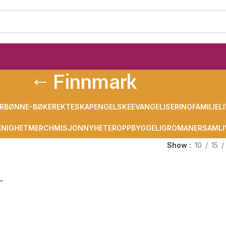
Finnmark
R
BØNN
E-BØKER
EKTESKAP
ENGELSKE
EVANGELISERING
FAMILIELI
NIGHET
MERCH
MISJON
NYHETER
OPPBYGGELIG
ROMANER
SAMLI
Show
10
15
 –