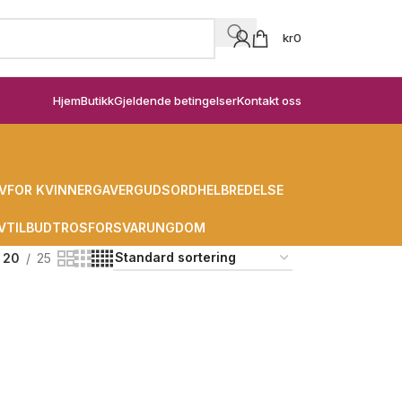
kr
0
Hjem
Butikk
Gjeldende betingelser
Kontakt oss
V
FOR KVINNER
GAVER
GUDSORD
HELBREDELSE
V
TILBUD
TROSFORSVAR
UNGDOM
20
25