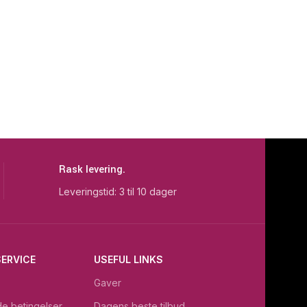
Rask levering.
Leveringstid: 3 til 10 dager
ERVICE
USEFUL LINKS
Gaver
e betingelser
Dagens beste tilbud