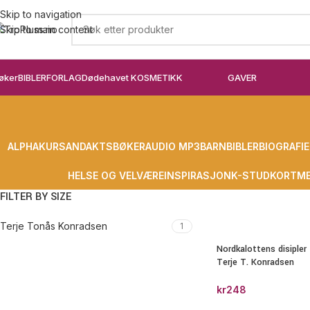
Skip to navigation
Skip to main content
øker
BIBLER
FORLAG
Dødehavet KOSMETIKK
GAVER
ALPHAKURS
ANDAKTSBØKER
AUDIO MP3
BARN
BIBLER
BIOGRAFIE
HELSE OG VELVÆRE
INSPIRASJON
K-STUD
KORT
ME
FILTER BY SIZE
Terje Tonås Konradsen
1
Nordkalottens disipler
Terje T. Konradsen
kr
248