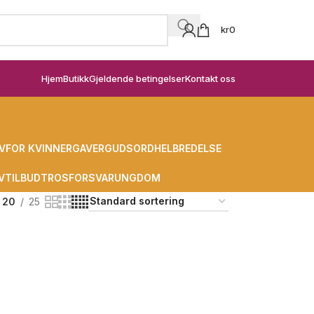
kr
0
Hjem
Butikk
Gjeldende betingelser
Kontakt oss
V
FOR KVINNER
GAVER
GUDSORD
HELBREDELSE
V
TILBUD
TROSFORSVAR
UNGDOM
20
25