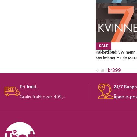
SALE
Pakketilbud: Syv menn
Syv kvinner – Eric Met
kr
399
kr
596
Fri frakt.
24/7 Suppo
Gratis frakt over 499,-
Åpne e-pos