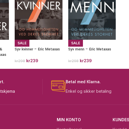
SALE
SALE
 &
Syv kvinner – Eric Metaxas
Syv menn – Eric Metaxas
axas
kr
239
kr
239
kr
298
kr
298
rt.
Betal med Klarna.
tskjema
Enkel og sikker betaling
MIN KONTO
KUNDES