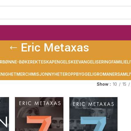
Eric Metaxas
R
BØNN
E-BØKER
EKTESKAP
ENGELSKE
EVANGELISERING
FAMILIELI
NIGHET
MERCH
MISJON
NYHETER
OPPBYGGELIG
ROMANER
SAMLI
Show
10
15