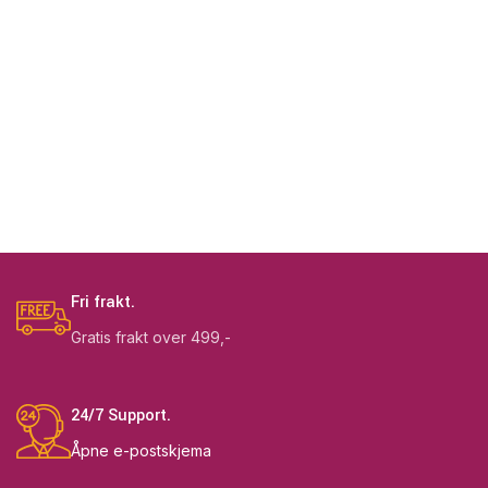
Fri frakt.
Gratis frakt over 499,-
24/7 Support.
Åpne e-postskjema