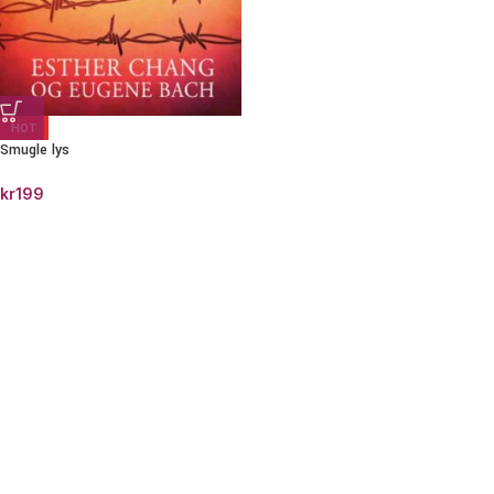
HOT
Smugle lys
kr
199