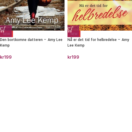
NEW
NEW
Den bortkomne datteren – Amy Lee
Nå er det tid for helbredelse – Amy
Kemp
Lee Kemp
kr
199
kr
199