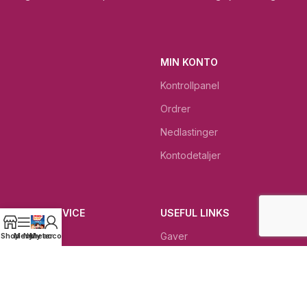
MIN KONTO
Kontrollpanel
Ordrer
Nedlastinger
Kontodetaljer
KUNDESERVICE
USEFUL LINKS
Kontakt
Gaver
Shop
Menu
Nyheter
My account
Gjeldende betingelser
Dagens beste tilbud
Rettigheter ved retur
Dødehavet KOSMETIKK
Kundeservice
Bibelkrukken