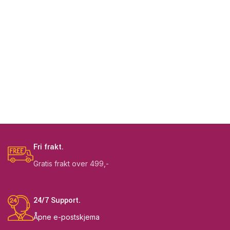
Fri frakt.
Gratis frakt over 499,-
24/7 Support.
Åpne e-postskjema