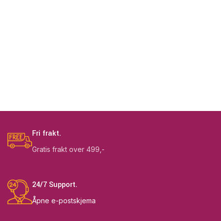
Fri frakt.
Gratis frakt over 499,-
24/7 Support.
Åpne e-postskjema